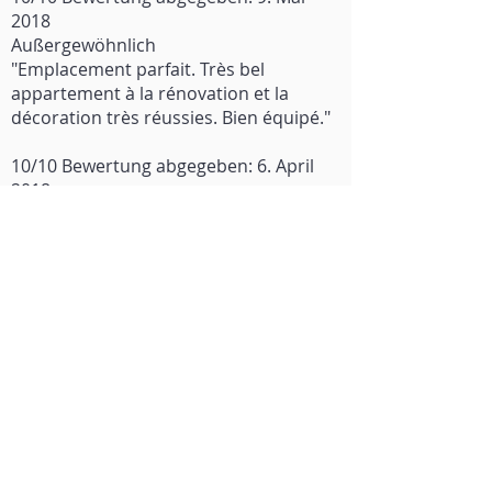
2018
Außergewöhnlich
"Emplacement parfait. Très bel
appartement à la rénovation et la
décoration très réussies. Bien équipé."
10/10 Bewertung abgegeben: 6. April
2018
„Great apartment, great position“
8,8/10 Bewertung abgegeben: 25. April
2018
„Very pleasent, The hosts were very
helpful the place is magnificent the only
issue is that there are not 2 full
bathrooms but rather 2 showers and
one toillete!. We adjusted ourselves
without a problem but It should be
communicated to the customers more
accurately. STAIRS WHERE not disclosed