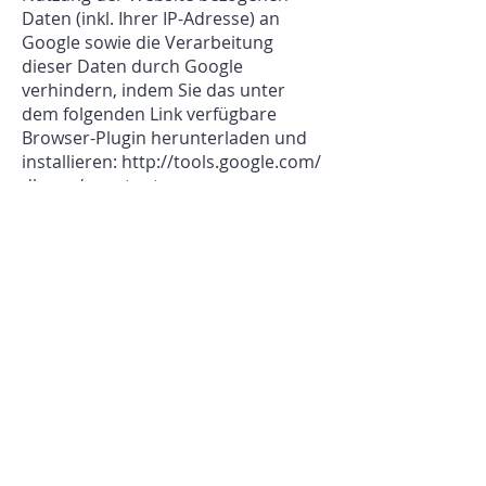
Daten (inkl. Ihrer IP-Adresse) an
Google sowie die Verarbeitung
dieser Daten durch Google
verhindern, indem Sie das unter
dem folgenden Link verfügbare
Browser-Plugin herunterladen und
installieren:
http://tools.google.com/
dlpage/gaoptout
Sie können die Erfassung durch
Google Analytics verhindern, indem
Sie auf folgenden Link klicken.
Es wird ein Opt-Out-Cookie gesetzt,
der die zukünftige Erfassung Ihrer
Daten beim Besuch dieser Website
verhindert
Nähere Informationen zu
Nutzungsbedingungen und
Datenschutz finden Sie unter